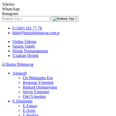
Telefon
WhatsApp
İnstagram
0 (266) 241 77 78
bilgi@balsisbilgisayar.com.tr
Online Ödeme
Sipariş Takibi
Hesap Numaralarımız
Uzaktan Destek
Akınsoft
Ön Muhasebe Erp
Restoran Yönetimi
Barkod Otomasyonu
Servis Yönetimi
Otel Yönetimi
E-Dönüşüm
E-Fatura
E-Arşiv
E-İrsaliye