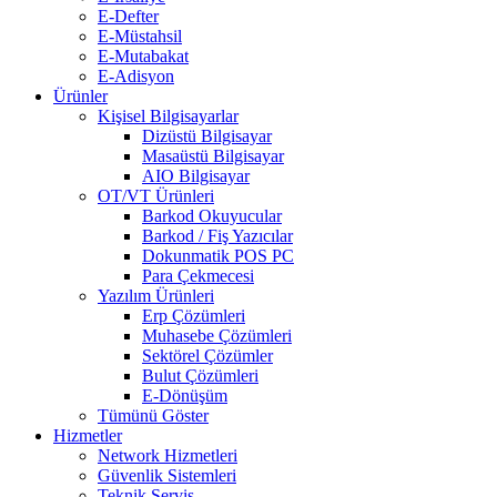
E-Defter
E-Müstahsil
E-Mutabakat
E-Adisyon
Ürünler
Kişisel Bilgisayarlar
Dizüstü Bilgisayar
Masaüstü Bilgisayar
AIO Bilgisayar
OT/VT Ürünleri
Barkod Okuyucular
Barkod / Fiş Yazıcılar
Dokunmatik POS PC
Para Çekmecesi
Yazılım Ürünleri
Erp Çözümleri
Muhasebe Çözümleri
Sektörel Çözümler
Bulut Çözümleri
E-Dönüşüm
Tümünü Göster
Hizmetler
Network Hizmetleri
Güvenlik Sistemleri
Teknik Servis